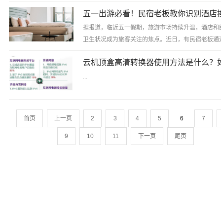
据报道，临近五一假期，旅游市场持续升温，酒店和
卫生状况成为旅客关注的焦点。近日，有民宿老板通
分享识别酒店是否更换床单的技巧：新换的床单通常
显的...
...
首页
上一页
2
3
4
5
6
7
9
10
11
下一页
尾页