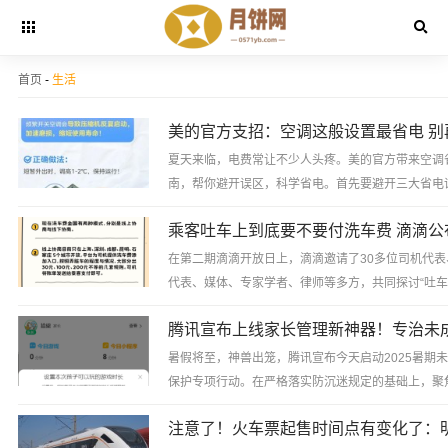
首页
-
生活
夏天来临，电费常让不少人头疼。美的官方带来空调
南，帮你避开误区，科学省电。首先要避开三大省电
区：...
在第二期滴滴开放日上，滴滴邀请了30多位司机代表
代表、媒体、专家学者、律师等多方，共同探讨“吐车
车辆司机洗车费”议题。有网约车司机建议，滴滴平台可
暑假将至，神兽出笼，腾讯宣布今天启动2025暑期
保护专项行动。在严格落实防沉迷规定的基础上，聚
账号管理推出“游戏临时开关”和“家长自助下发人脸识别.