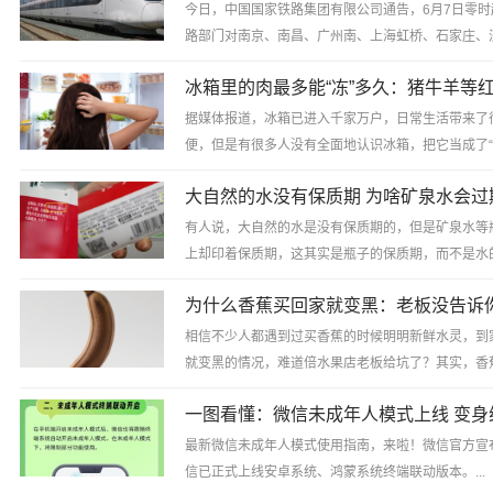
今日，中国国家铁路集团有限公司通告，6月7日零时
路部门对南京、南昌、广州南、上海虹桥、石家庄、
99个车站的车票起售时间点进行优化调整。目前，铁
票...
据媒体报道，冰箱已进入千家万户，日常生活带来了
便，但是有很多人没有全面地认识冰箱，把它当成了
箱”。事实上，冰箱不是保险箱，冷冻并非一劳永逸
式...
有人说，大自然的水是没有保质期的，但是矿泉水等
上却印着保质期，这其实是瓶子的保质期，而不是水
的如此吗？...
相信不少人都遇到过买香蕉的时候明明新鲜水灵，到
就变黑的情况，难道倍水果店老板给坑了？其实，香
速变黑，都源于香蕉自带黑化“基因”——乙烯。...
最新微信未成年人模式使用指南，来啦！微信官方宣
信已正式上线安卓系统、鸿蒙系统终端联动版本。...