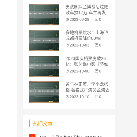
男孩脚踩兰博基尼炫耀
致车损17万 车主再发
声：会追责
2023-09-28
0
多地机票跳水！上海飞
成都机票降价80%！
2023-10-03
0
2023国庆档票房破26
亿：张艺谋电影《坚如
磐石》上
2023-10-06
0
曾与林正英、李小龙搭
档 著名武打演员孟海去
世：终年6
2023-10-10
0
热门文章