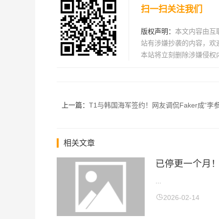
扫一扫关注我们
版权声明：
本文内容由互
站有涉嫌抄袭的内容，欢迎发
本站将立刻删除涉嫌侵权
上一篇：
T1与韩国海军签约！网友调侃Faker成“李参
相关文章
已停更一个月！
...
2026-02-14