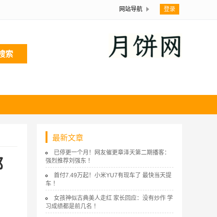
网站导航
登录
搜索
最新文章
已停更一个月！网友催更章泽天第二期播客：
都
强烈推荐刘强东 ！
首付7.49万起！小米YU7有现车了 最快当天提
车 ！
女孩神似古典美人走红 家长回应：没有炒作 学
习成绩都是前几名 ！