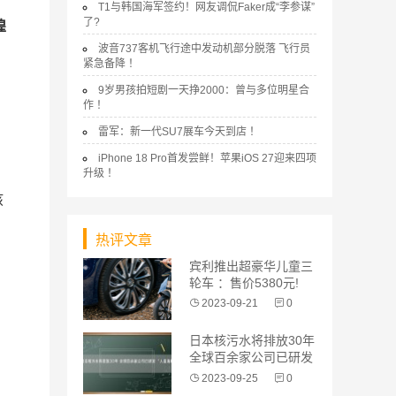
T1与韩国海军签约！网友调侃Faker成“李参谋”
了?
煌
波音737客机飞行途中发动机部分脱落 飞行员
紧急备降 ！
9岁男孩拍短剧一天挣2000：曾与多位明星合
作 ！
雷军：新一代SU7展车今天到店 ！
iPhone 18 Pro首发尝鲜！苹果iOS 27迎来四项
升级 ！
孩
热评文章
宾利推出超豪华儿童三
轮车 ：售价5380元!
2023-09-21
0
日本核污水将排放30年
全球百余家公司已研发
“人造海
2023-09-25
0