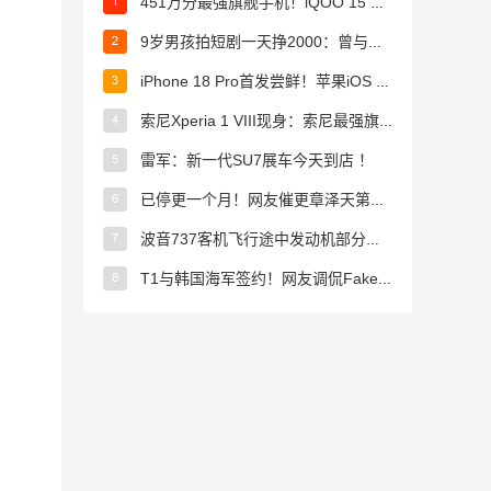
451万分最强旗舰手机！iQOO 15 Ultra图赏 ！
9岁男孩拍短剧一天挣2000：曾与多位明星合作 ！
iPhone 18 Pro首发尝鲜！苹果iOS 27迎来四项升级 ！
索尼Xperia 1 VIII现身：索尼最强旗舰来了 手机业务没凉 ！
雷军：新一代SU7展车今天到店 ！
已停更一个月！网友催更章泽天第二期播客：强烈推荐刘强东 ！
波音737客机飞行途中发动机部分脱落 飞行员紧急备降 ！
T1与韩国海军签约！网友调侃Faker成“李参谋”了?