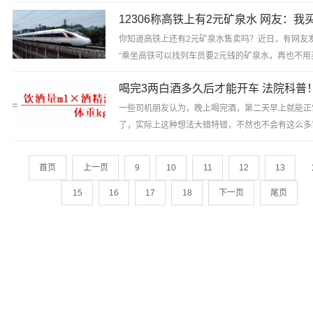
子？专家表示，这主要是因为昆虫的趋光性，昆虫有
欢的颜...
你知道高铁上还有2元矿泉水售卖吗？近日，有网友
“乘坐高铁可以找列车员要2元钱的矿泉水，再也不用
矿泉水了。”...
喝完3两白酒多久后才能开车 法院科普
一些司机朋友认为，晚上喝完酒，第二天早上就能正
了，实际上这种想法大错特错，不然也不会有这么多
查出“隔夜酒驾”。那么，喝完酒后，多长时间可以驾
前...
首页
上一页
9
10
11
12
13
15
16
17
18
下一页
尾页