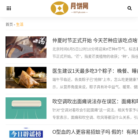
首页
-
生活
仲夏时节正式开始 今天芒种应该吃点啥
北京时间6月5日12时10分将迎来#芒种#节气，标志
节正式开始。“芒”，指麦芒类植物的收获；“种”，指
物的播种。芒种一到，夏熟作物要收获，秋收作...
端午节临近，各类粽子已“抢鲜”上市，怎么吃更健康
示，从营养角度来说，粽子具有补中益气、暖胃、健
效，但粽子热量高、不易消化，正常人单日摄入量不建议
针对“空调对着吹会引起面瘫”这一说法，相关专家予
专家表示，面瘫和吹空调、吹风等都没什么关系，引
最可能的原因是病毒感染和水肿压迫。...