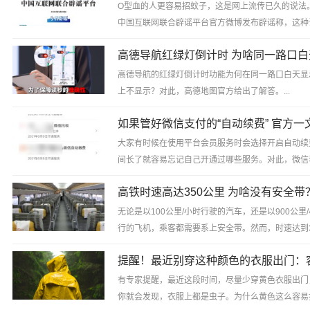
O型血的人更容易招蚊子，这是网上流传已久的说法
中国互联网联合辟谣平台官方微博发布辟谣称，这种
谣言。真相是，目前没有证据可以证明不同血型的人
的...
高德导航的红绿灯倒计时功能为何在同一路口白天显
上不显示？对此，高德地图官方给出了解答。...
大家有时候在使用平台会员服务时会选择开启自动续
间长了就容易忘记自己开通过哪些服务。对此，微信
其实自动续费很容易管理。...
高铁时速高达350公里 为啥没有安全带
无论是以100公里/小时行驶的汽车，还是以900公里
行的飞机，乘客都需要系上安全带。然而，时速达到3
里/小时的高铁却没有设置安全带。这一现象引发了...
有专家提醒，最近这段时间，尽量少穿黄色衣服出门
你就会发现，衣服上都是虫子。为什么黄色这么容易