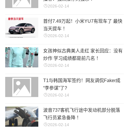
2026-02-14
首付7.49万起！小米YU7有现车了 最快
当天提车 ！
2026-02-14
女孩神似古典美人走红 家长回应：没有
炒作 学习成绩都是前几名 ！
2026-02-14
T1与韩国海军签约！网友调侃Faker成
“李参谋”了?
2026-02-14
波音737客机飞行途中发动机部分脱落
飞行员紧急备降 ！
2026-02-14