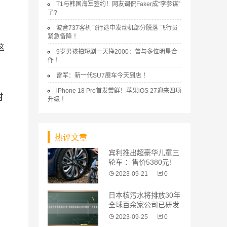
T1与韩国海军签约！网友调侃Faker成“李参谋”
了?
波音737客机飞行途中发动机部分脱落 飞行员
紧急备降 ！
这
9岁男孩拍短剧一天挣2000：曾与多位明星合
作 ！
雷军：新一代SU7展车今天到店 ！
iPhone 18 Pro首发尝鲜！苹果iOS 27迎来四项
时
升级 ！
热评文章
宾利推出超豪华儿童三
轮车 ：售价5380元!
2023-09-21
0
日本核污水将排放30年
全球百余家公司已研发
“人造海
2023-09-25
0