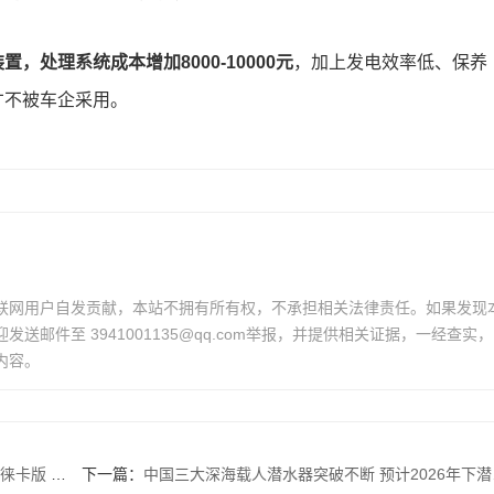
处理系统成本增加8000-10000元
，加上发电效率低、保养
才不被车企采用。
联网用户自发贡献，本站不拥有所有权，不承担相关法律责任。如果发现
送邮件至 3941001135@qq.com举报，并提供相关证据，一经查实，
内容。
手速真快 ！
下一篇：
中国三大深海载人潜水器突破不断 预计2026年下潜将突破2000次 ！