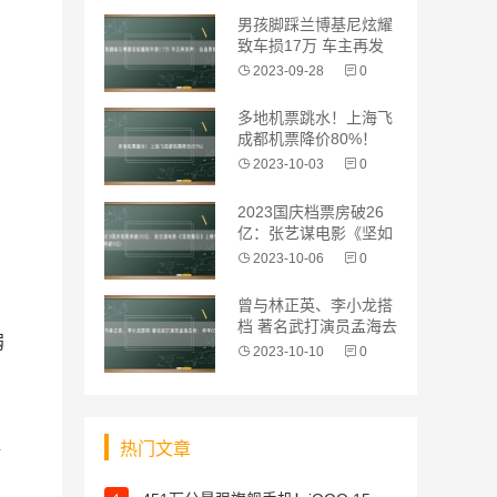
男孩脚踩兰博基尼炫耀
致车损17万 车主再发
声：会追责
2023-09-28
0
多地机票跳水！上海飞
成都机票降价80%！
2023-10-03
0
2023国庆档票房破26
亿：张艺谋电影《坚如
磐石》上
2023-10-06
0
曾与林正英、李小龙搭
档 著名武打演员孟海去
弱
世：终年6
2023-10-10
0
热门文章
椅