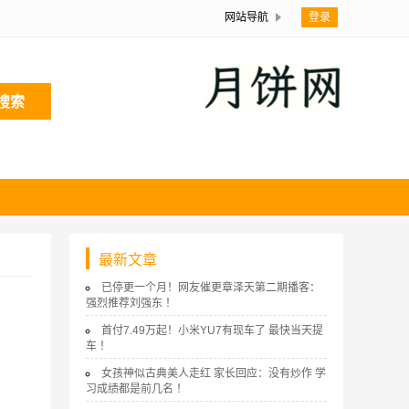
网站导航
登录
搜索
最新文章
已停更一个月！网友催更章泽天第二期播客：
强烈推荐刘强东 ！
首付7.49万起！小米YU7有现车了 最快当天提
车 ！
女孩神似古典美人走红 家长回应：没有炒作 学
习成绩都是前几名 ！