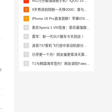
451万分最强旗舰手机！iQOO 15 Ultra图赏 ！
9岁男孩拍短剧一天挣2000：曾与多位明星合作 ！
iPhone 18 Pro首发尝鲜！苹果iOS 27迎来四项升级 ！
索尼Xperia 1 VIII现身：索尼最强旗舰来了 手机业务没凉 ！
雷军：新一代SU7展车今天到店 ！
波音737客机飞行途中发动机部分脱落 飞行员紧急备降 ！
已停更一个月！网友催更章泽天第二期播客：强烈推荐刘强东 ！
T1与韩国海军签约！网友调侃Faker成“李参谋”了?
本