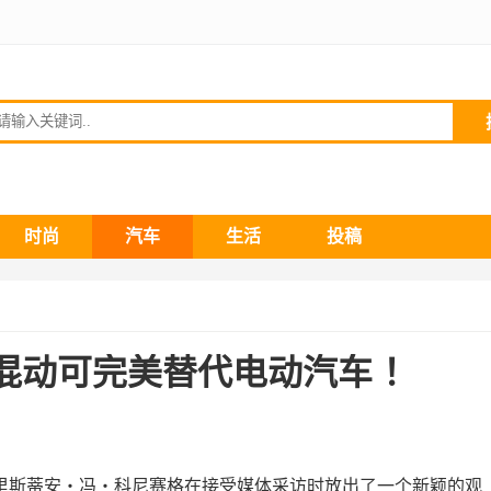
请输入关键词
时尚
汽车
生活
投稿
混动可完美替代电动汽车 ！
克里斯蒂安・冯・科尼赛格在接受媒体采访时放出了一个新颖的观