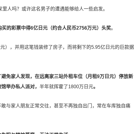
诉家里人吗？或许这名男子的遭遇能够给人一些启发。
购买的彩票中得6亿日元（约合人民币2756万元）头奖
。
万元），并用这笔钱装修了房子，而将剩下的5.95亿日元的巨款据
了避免家人发现，在远离家三站外租车位（月租9万日元）停放新
旅馆举办私人派对，
半年就挥霍了1800万日元
。
不敢与家人朋友正常交往，甚至不再独自出门，常在车库独自痛