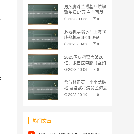
男孩脚踩兰博基尼炫耀
致车损17万 车主再发
声：会追责
2023-09-28
0
此
多地机票跳水！上海飞
成都机票降价80%！
2023-10-03
0
2023国庆档票房破26
亿：张艺谋电影《坚如
磐石》上
2023-10-06
0
本
曾与林正英、李小龙搭
档 著名武打演员孟海去
世：终年6
2023-10-10
0
热门文章