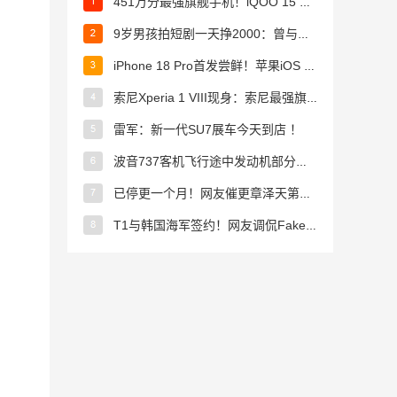
451万分最强旗舰手机！iQOO 15 Ultra图赏 ！
9岁男孩拍短剧一天挣2000：曾与多位明星合作 ！
iPhone 18 Pro首发尝鲜！苹果iOS 27迎来四项升级 ！
索尼Xperia 1 VIII现身：索尼最强旗舰来了 手机业务没凉 ！
雷军：新一代SU7展车今天到店 ！
波音737客机飞行途中发动机部分脱落 飞行员紧急备降 ！
已停更一个月！网友催更章泽天第二期播客：强烈推荐刘强东 ！
T1与韩国海军签约！网友调侃Faker成“李参谋”了?