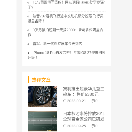
T1与韩国海军签约！网友调侃Faker成“李参谋”
了?
波音737客机飞行途中发动机部分脱落 飞行员
紧急备降 ！
9岁男孩拍短剧一天挣2000：曾与多位明星合
作 ！
雷军：新一代SU7展车今天到店 ！
iPhone 18 Pro首发尝鲜！苹果iOS 27迎来四项
升级 ！
热评文章
宾利推出超豪华儿童三
轮车 ：售价5380元!
2023-09-21
0
日本核污水将排放30年
全球百余家公司已研发
“人造海
2023-09-25
0