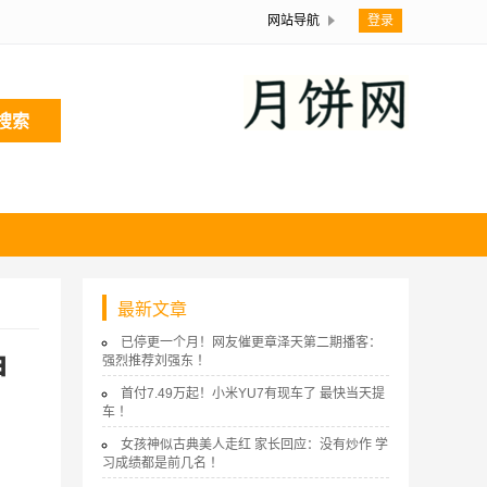
网站导航
登录
搜索
最新文章
已停更一个月！网友催更章泽天第二期播客：
神
强烈推荐刘强东 ！
首付7.49万起！小米YU7有现车了 最快当天提
车 ！
女孩神似古典美人走红 家长回应：没有炒作 学
习成绩都是前几名 ！