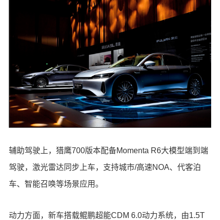
辅助驾驶上，猎鹰700版本配备Momenta R6大模型端到端
驾驶，激光雷达同步上车，支持城市/高速NOA、代客泊
车、智能召唤等场景应用。
动力方面，新车搭载鲲鹏超能CDM 6.0动力系统，由1.5T