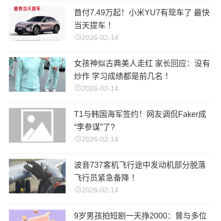
首付7.49万起！小米YU7有现车了 最快
当天提车 ！
2026-02-14
女孩神似古典美人走红 家长回应：没有
炒作 学习成绩都是前几名 ！
2026-02-14
T1与韩国海军签约！网友调侃Faker成
“李参谋”了?
2026-02-14
波音737客机飞行途中发动机部分脱落
飞行员紧急备降 ！
2026-02-14
9岁男孩拍短剧一天挣2000：曾与多位