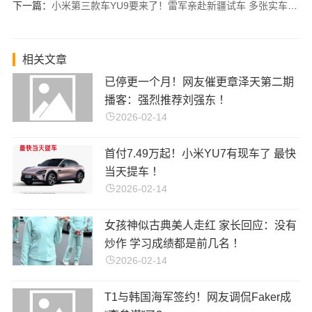
下一篇：
小米第三款车YU9要来了！雷军亲赴新疆试车 多张实车谍照曝光：增程动力 车长超5米2！
相关文章
已停更一个月！网友催更章泽天第二期
播客：强烈推荐刘强东 ！
2026-02-14
首付7.49万起！小米YU7有现车了 最快
当天提车 ！
2026-02-14
女孩神似古典美人走红 家长回应：没有
炒作 学习成绩都是前几名 ！
2026-02-14
T1与韩国海军签约！网友调侃Faker成