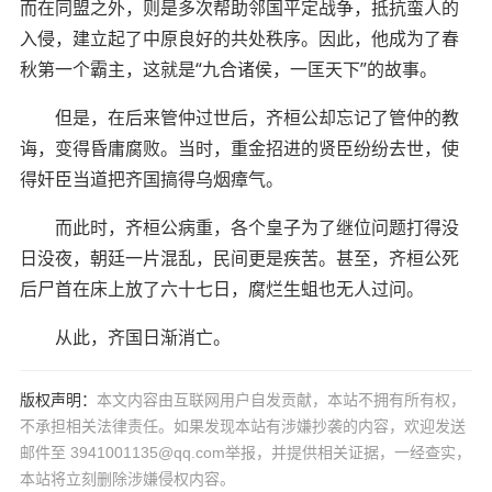
而在同盟之外，则是多次帮助邻国平定战争，抵抗蛮人的
入侵，建立起了中原良好的共处秩序。因此，他成为了春
秋第一个霸主，这就是“九合诸侯，一匡天下”的故事。
但是，在后来管仲过世后，齐桓公却忘记了管仲的教
诲，变得昏庸腐败。当时，重金招进的贤臣纷纷去世，使
得奸臣当道把齐国搞得乌烟瘴气。
而此时，齐桓公病重，各个皇子为了继位问题打得没
日没夜，朝廷一片混乱，民间更是疾苦。甚至，齐桓公死
后尸首在床上放了六十七日，腐烂生蛆也无人过问。
从此，齐国日渐消亡。
版权声明：
本文内容由互联网用户自发贡献，本站不拥有所有权，
不承担相关法律责任。如果发现本站有涉嫌抄袭的内容，欢迎发送
邮件至 3941001135@qq.com举报，并提供相关证据，一经查实，
本站将立刻删除涉嫌侵权内容。