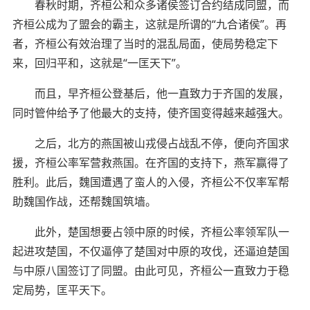
春秋时期，齐桓公和众多诸侯签订合约结成同盟，而
齐桓公成为了盟会的霸主，这就是所谓的“九合诸侯”。再
者，齐桓公有效治理了当时的混乱局面，使局势稳定下
来，回归平和，这就是“一匡天下”。
而且，早齐桓公登基后，他一直致力于齐国的发展，
同时管仲给予了他最大的支持，使齐国变得越来越强大。
之后，北方的燕国被山戎侵占战乱不停，便向齐国求
援，齐桓公率军营救燕国。在齐国的支持下，燕军赢得了
胜利。此后，魏国遭遇了蛮人的入侵，齐桓公不仅率军帮
助魏国作战，还帮魏国筑墙。
此外，楚国想要占领中原的时候，齐桓公率领军队一
起进攻楚国，不仅逼停了楚国对中原的攻伐，还逼迫楚国
与中原八国签订了同盟。由此可见，齐桓公一直致力于稳
定局势，匡平天下。