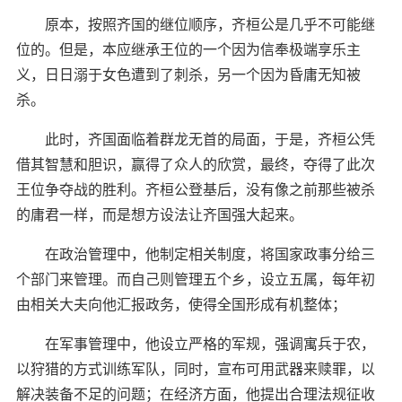
原本，按照齐国的继位顺序，齐桓公是几乎不可能继
位的。但是，本应继承王位的一个因为信奉极端享乐主
义，日日溺于女色遭到了刺杀，另一个因为昏庸无知被
杀。
此时，齐国面临着群龙无首的局面，于是，齐桓公凭
借其智慧和胆识，赢得了众人的欣赏，最终，夺得了此次
王位争夺战的胜利。齐桓公登基后，没有像之前那些被杀
的庸君一样，而是想方设法让齐国强大起来。
在政治管理中，他制定相关制度，将国家政事分给三
个部门来管理。而自己则管理五个乡，设立五属，每年初
由相关大夫向他汇报政务，使得全国形成有机整体；
在军事管理中，他设立严格的军规，强调寓兵于农，
以狩猎的方式训练军队，同时，宣布可用武器来赎罪，以
解决装备不足的问题；在经济方面，他提出合理法规征收