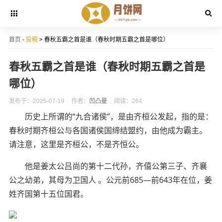
首页
-
投稿
> 春秋五霸之首是谁（春秋时期五霸之首是哪位）
春秋五霸之首是谁（春秋时期五霸之首是
哪位）
发布于：2025-07-19
作者：
凹凸曼
阅读：264
历史上所谓的“九合诸侯”，是由齐桓公发起，指的是：
春秋时期齐桓公与各国诸侯国缔结盟约，由他成为霸主。
请注意，这里是齐桓公，不是齐恒公。
他是姜太公吕尚的第十二代孙，齐僖公第三子、齐襄
公之幼弟，其母为卫国人 。公元前685—前643年在位，姜
姓齐国第十五位国君。