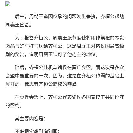
后来，周朝王室因继承的问题发生争执，齐桓公帮助
周襄王登基。
为了报答齐桓公，周襄王派节度使将用作祭祀的昂贵
肉品与好车好马送给齐桓公，这是周襄王对诸侯国最高级
别的奖赏，说明周襄王认可了他霸主的地位。
随后，齐桓公趁机与诸侯在葵丘会盟，而这次是多次
会盟中最重要的一次，因为，这是在齐桓公称霸的基础上
展开的，标志着齐桓公霸权的巅峰。
在葵丘会盟上，齐桓公代表诸侯各国宣读了共同遵守
的盟约。
其主要内容是：
不准把灾难引向别国；