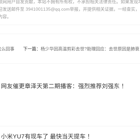
联网用户自发贡献，本站不拥有所有权，不承担相关法律责任。如果发现
送邮件至 3941001135@qq.com举报，并提供相关证据，一经查实，
内容。
怎么回事
下一篇：
杨少华因高温剪彩去世?助理回应：去世原因是肺衰竭！
网友催更章泽天第二期播客：强烈推荐刘强东 ！
！小米YU7有现车了 最快当天提车 ！