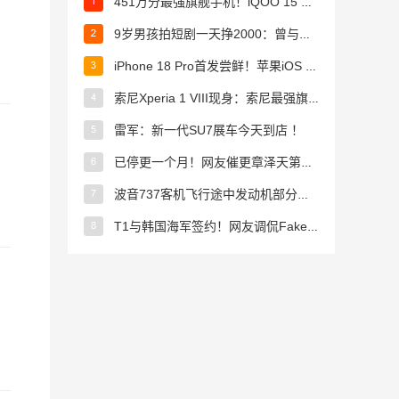
451万分最强旗舰手机！iQOO 15 Ultra图赏 ！
9岁男孩拍短剧一天挣2000：曾与多位明星合作 ！
iPhone 18 Pro首发尝鲜！苹果iOS 27迎来四项升级 ！
索尼Xperia 1 VIII现身：索尼最强旗舰来了 手机业务没凉 ！
雷军：新一代SU7展车今天到店 ！
已停更一个月！网友催更章泽天第二期播客：强烈推荐刘强东 ！
波音737客机飞行途中发动机部分脱落 飞行员紧急备降 ！
T1与韩国海军签约！网友调侃Faker成“李参谋”了?