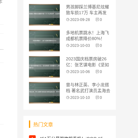
本
男孩脚踩兰博基尼炫耀
致车损17万 车主再发
声：会追责
2023-09-28
0
多地机票跳水！上海飞
成都机票降价80%！
2023-10-03
0
2023国庆档票房破26
亿：张艺谋电影《坚如
磐石》上
2023-10-06
0
曾与林正英、李小龙搭
档 著名武打演员孟海去
世：终年6
2023-10-10
0
热门文章