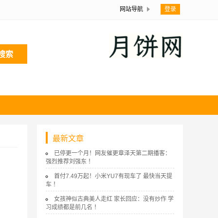
网站导航
登录
搜索
最新文章
已停更一个月！网友催更章泽天第二期播客：
强烈推荐刘强东 ！
首付7.49万起！小米YU7有现车了 最快当天提
车 ！
女孩神似古典美人走红 家长回应：没有炒作 学
习成绩都是前几名 ！