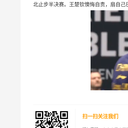
北止步半决赛。王楚钦懊悔自责，扇自己
扫一扫关注我们