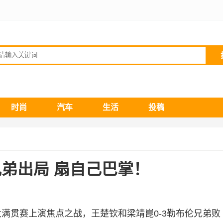
请输入关键词
时尚
汽车
生活
投稿
兄弟出局 扇自己巴掌！
大满贯赛上演焦点之战，王楚钦和梁靖崑0-3勒布伦兄弟败