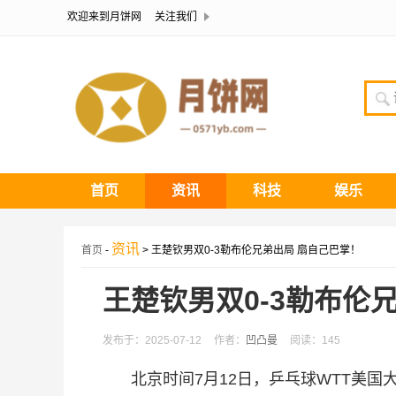
欢迎来到月饼网
关注我们
首页
资讯
科技
娱乐
资讯
首页
-
> 王楚钦男双0-3勒布伦兄弟出局 扇自己巴掌！
王楚钦男双0-3勒布伦
发布于：2025-07-12
作者：
凹凸曼
阅读：145
北京时间7月12日，乒乓球WTT美国