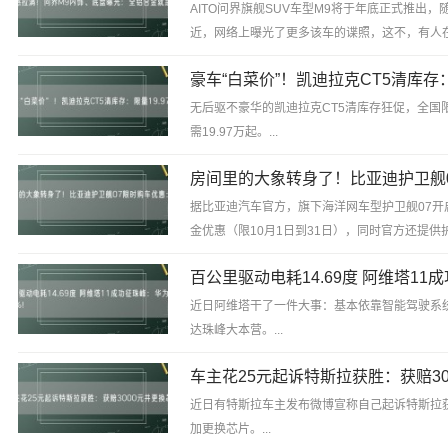
AITO问界旗舰SUV车型M9将于年底正式推出
近，网络上曝光了更多该车的谍照，这不，有人
一组M9内饰、底盘细节图，一起先睹为...
无后驱不豪华的凯迪拉克CT5清库存狂促，全国限
需19.97万起。...
据比亚迪汽车官方，旗下海洋网车型护卫舰07开启
金优惠（限10月1日到31日），同时官方还提供
忧礼、护卫充电礼、护卫智联礼。...
近日阿维塔干了一件大事：基本依靠智能驾驶系
达珠峰大本营。...
近日有特斯拉车主发布微博宣称自己起诉特斯拉获
加更换芯片。...