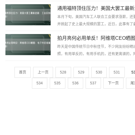
本月下旬，美国汽车工人联合工会要求涨薪，还
并掀起了史上最大规模的罢工，近日，此事有了最新
昨天是中国传统节日中秋佳节，不少网友纷纷晒
照，有用单反的，有用手机的，还有更离谱的，阿
晒出了一张阿维塔12电子外后视镜里的满...
首页
上一页
528
529
530
531
5
534
535
536
537
下一页
尾