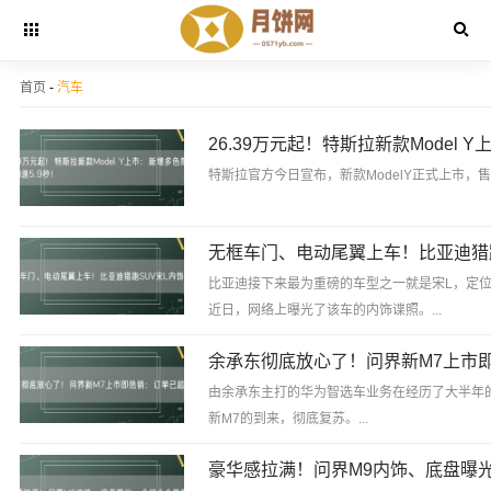
首页
-
汽车
特斯拉官方今日宣布，新款ModelY正式上市，售价2
比亚迪接下来最为重磅的车型之一就是宋L，定位
近日，网络上曝光了该车的内饰谍照。...
由余承东主打的华为智选车业务在经历了大半年
新M7的到来，彻底复苏。...