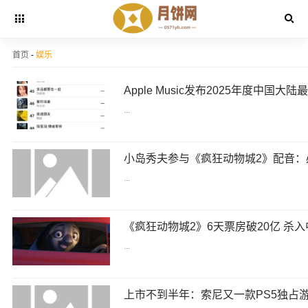
首页
-
娱乐
...
...
...