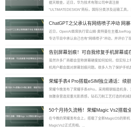
据天眼查，近日，华为技术有限公司申请注册
“ULTIMATEDESIGN”商标，国际分类涉及运输工具
标状态均为等待实质审查，一同曝光的还有新的Logo。.
近日，OpenAI首席执行官山姆·奥特曼在主播JoeRog
专访节目中承认自己也有“网络喷子”冲动，并评价了
交媒体带来的问题。...
虽然许多厂商都会宣称屏幕硬度如何如何，但实际上
机用户都会面对屏幕划痕问题。很多人为了保护手机
会为其贴上保护膜，在耗费金钱的同时还影响观感和
感。...
荣耀今晚发布了荣耀手表4Pro，采用精钢锻造机身、
体腰身营造双重光影质感，钻石刀削工艺打造的机械
冠简约大气。...
在今晚的荣耀发布会上，搭载了全新MagicOS的新机
MagicVs2正式亮相。...