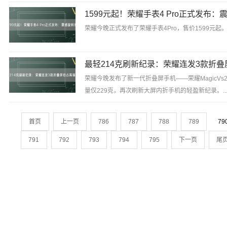
荣耀今晚正式发布了荣耀手表4Pro，售价1599元起。.
荣耀今晚发布了新一代折叠屏手机——荣耀MagicVs
量仅229克，再次刷新大屏内折手机的轻盈新纪录。..
首页
上一页
786
787
788
789
79
791
792
793
794
795
下一页
尾