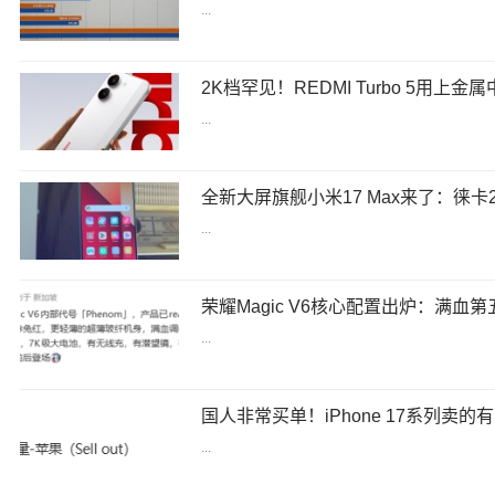
...
...
...
...
...